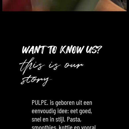
WANT TO KNOW US?
this is our
story
PULPE. is geboren uit een
eenvoudig idee: eet goed,
snel en in stijl. Pasta,
smoothies, koffie en vooral