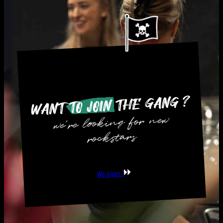
THE GANG ?
TO JOIN
WANT
we’re looking for new
rockstars
We gaan !